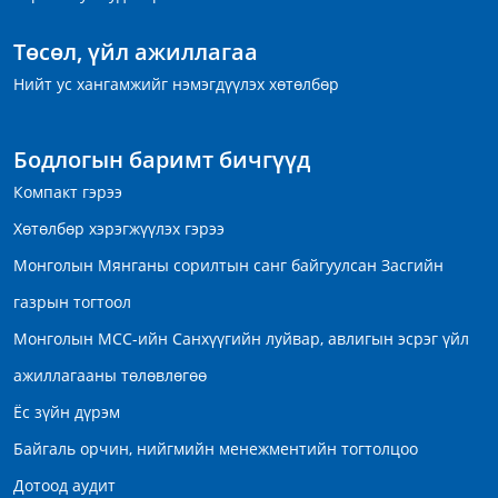
Төсөл, үйл ажиллагаа
Нийт ус хангамжийг нэмэгдүүлэх хөтөлбөр
Бодлогын баримт бичгүүд
Компакт гэрээ
Хөтөлбөр хэрэгжүүлэх гэрээ
Монголын Мянганы сорилтын санг байгуулсан Засгийн
газрын тогтоол
Монголын МСС-ийн Санхүүгийн луйвар, авлигын эсрэг үйл
ажиллагааны төлөвлөгөө
Ёс зүйн дүрэм
Байгаль орчин, нийгмийн менежментийн тогтолцоо
Дотоод аудит