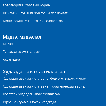
Хөтөлбөрийн хаалтын журам
Нийгмийн дүн шинжилгээ ба хэрэгжилт
Мониторинг, үнэлгээний төлөвлөгөө
Мэдээ, мэдээлэл
Мэдээ
Түгээмэл асуулт, хариулт
Акуапедиа
Худалдан авах ажиллагаа
Худалдан авах ажиллагааны бодлого, дүрэм, журам
Худалдан авах ажиллагааны тухай ерөнхий зарлал
Нээлттэй худалдан авах ажиллагаа
Гэрээ байгуулсан тухай мэдэгдэл