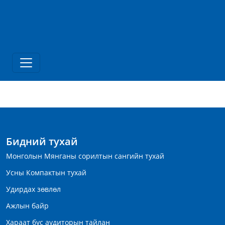
Бидний тухай
Монголын Мянганы сорилтын сангийн тухай
Усны Компактын тухай
Удирдах зөвлөл
Ажлын байр
Хараат бус аудиторын тайлан