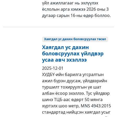
үйл ажиллагааг нь эхлүүлэх
ёслолын арга хэмжээ 2026 оны 3
дугаар сарын 16-ны өдөр боллоо.
Хаягдал ус дахин боловсруулах төсөл
Хаягдал ус дахин
боловсруулах үйлдвэр
усаа авч эхэллээ
2025-12-01
ХУДБҮ-ийн барилга угсралтын
ажил бүрэн дуусаж, үйлдвэрийн
туршилт тохируулгын үе шат
албан ёсоор эхэллээ. Тус үйлдвэр
шинэ ТЦБ-аас өдөрт 50 мянга
хүртэлх шоо метр, MNS 4943:2015
стандартад нийцсэн хаягдал усыг