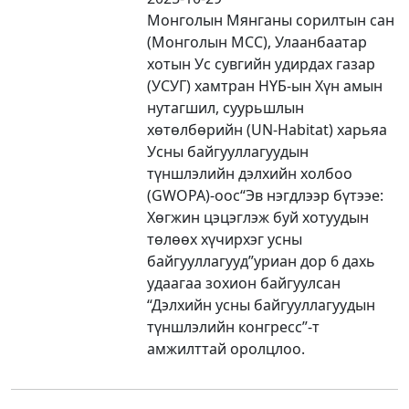
Монголын Мянганы сорилтын сан
(Mонголын МСС), Улаанбаатар
хотын Ус сувгийн удирдах газар
(УСУГ) хамтран НҮБ-ын Хүн амын
нутагшил, суурьшлын
хөтөлбөрийн (UN-Habitat) харьяа
Усны байгууллагуудын
түншлэлийн дэлхийн холбоо
(GWOPA)-оос“Эв нэгдлээр бүтээе:
Хөгжин цэцэглэж буй хотуудын
төлөөх хүчирхэг усны
байгууллагууд”уриан дор 6 дахь
удаагаа зохион байгуулсан
“Дэлхийн усны байгууллагуудын
түншлэлийн конгресс”-т
амжилттай оролцлоо.