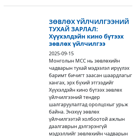
ЗӨВЛӨХ ҮЙЛЧИЛГЭЭНИЙ
ТУХАЙ ЗАРЛАЛ:
Хүүхэлдэйн кино бүтээх
зөвлөх үйлчилгээ
2025-09-15
Монголын МСС нь зөвлөхийн
чадварын тухай мэдээлэл ирүүлэх
баримт бичигт заасан шаардлагыг
хангах, эрх бүхий этгээдийг
Хүүхэлдэйн кино бүтээх зөвлөх
үйлчилгээний тендер
шалгаруулалтад оролцохыг урьж
байна. Энэхүү зөвлөх
үйлчилгээтэй холбоотой ажлын
даалгаврын дэлгэрэнгүй
мэдээллийг зөвлөхийн чадварын