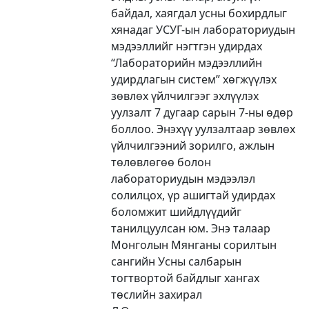
байдал, хаягдал усны бохирдлыг
хянадаг УСУГ-ын лабораториудын
мэдээллийг нэгтгэн удирдах
“Лабораторийн мэдээллийн
удирдлагын систем” хөгжүүлэх
зөвлөх үйлчилгээг эхлүүлэх
уулзалт 7 дугаар сарын 7-ны өдөр
боллоо. Энэхүү уулзалтаар зөвлөх
үйлчилгээний зорилго, ажлын
төлөвлөгөө болон
лабораториудын мэдээлэл
солилцох, үр ашигтай удирдах
боломжит шийдлүүдийг
танилцуулсан юм. Энэ талаар
Монголын Мянганы сорилтын
сангийн Усны салбарын
тогтвортой байдлыг хангах
төслийн захирал