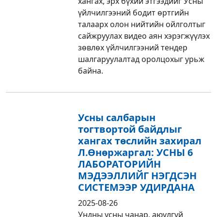
хангах, эрх бүхий этгээдийг Усны
үйлчилгээний бодит өртгийн
талаарх олон нийтийн ойлголтыг
сайжруулах видео аян хэрэгжүүлэх
зөвлөх үйлчилгээний тендер
шалгаруулалтад оролцохыг урьж
байна.
Усны салбарын
тогтвортой байдлыг
хангах төслийн захирал
Л.Өнөржаргал: УСНЫ 6
ЛАБОРАТОРИЙН
МЭДЭЭЛЛИЙГ НЭГДСЭН
СИСТЕМЭЭР УДИРДАНА
2025-08-26
Ундны усны чанар, аюулгүй