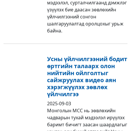
мэдээлэл, сурталчилгаанд дэмжлэг
үзүүлэх бие даасан зөвлөхийн
үйлчилгээний сонгон
шалгаруулалтад оролцохыг урьж
байна.
Усны үйлчилгээний бодит
өртгийн талаарх олон
нийтийн ойлголтыг
сайжруулах видео аян
хэрэгжүүлэх зөвлөх
үйлчилгээ
2025-09-03
Монголын МСС нь зөвлөхийн
чадварын тухай мэдээлэл ирүүлэх
баримт бичигт заасан шаардлагыг