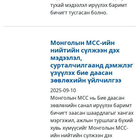
тухай мэдээлэл ирүүлэх баримт
бичигт тусгасан болно.
Монголын MCC-ийн
нийтийн сүлжээн дэх
мэдээлэл,
сурталчилгаанд дэмжлэг
үзүүлэх бие даасан
зөвлөхийн үйлчилгээ
2025-09-10
Монголын МСС нь Бие даасан
зөвлөхийн санал ирүүлэх баримт
бичигт заасан шаардлагыг хангах
мэргэжил, ажлын туршлага бүхий
хувь хүмүүсийг Монголын MCC-
ийн нийтийн сүлжээн дэх