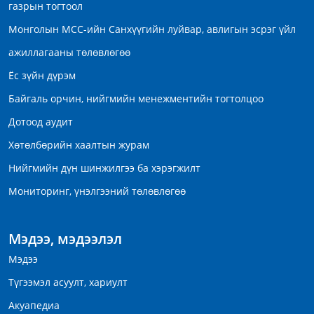
газрын тогтоол
Монголын МСС-ийн Санхүүгийн луйвар, авлигын эсрэг үйл
ажиллагааны төлөвлөгөө
Ёс зүйн дүрэм
Байгаль орчин, нийгмийн менежментийн тогтолцоо
Дотоод аудит
Хөтөлбөрийн хаалтын журам
Нийгмийн дүн шинжилгээ ба хэрэгжилт
Мониторинг, үнэлгээний төлөвлөгөө
Мэдээ, мэдээлэл
Мэдээ
Түгээмэл асуулт, хариулт
Акуапедиа