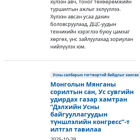
хүлээн авч, тоног төхөөрөмжийн
туршилтын ажлыг эхлүүллээ.
Хүлээн авсан усаа дахин
боловсруулаад, ДЦС-уудын
техникийн хэрэглээ буюу цамхаг
хөргөх, үнс зайлуулахад зориулан
нийлүүлэх юм.
Усны салбарын тогтвортой байдлыг хангах 
Монголын Мянганы
сорилтын сан, Ус сувгийн
удирдах газар хамтран
“Дэлхийн Усны
байгууллагуудын
түншлэлийн конгресс”-т
илтгэл тавилаа
2025-10-29