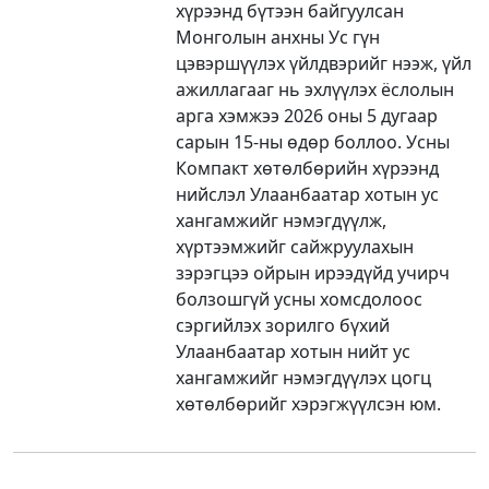
хүрээнд бүтээн байгуулсан
Монголын анхны Ус гүн
цэвэршүүлэх үйлдвэрийг нээж, үйл
ажиллагааг нь эхлүүлэх ёслолын
арга хэмжээ 2026 оны 5 дугаар
сарын 15-ны өдөр боллоо. Усны
Компакт хөтөлбөрийн хүрээнд
нийслэл Улаанбаатар хотын ус
хангамжийг нэмэгдүүлж,
хүртээмжийг сайжруулахын
зэрэгцээ ойрын ирээдүйд учирч
болзошгүй усны хомсдолоос
сэргийлэх зорилго бүхий
Улаанбаатар хотын нийт ус
хангамжийг нэмэгдүүлэх цогц
хөтөлбөрийг хэрэгжүүлсэн юм.