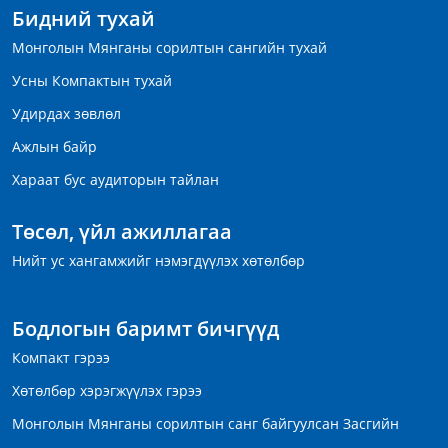
Бидний тухай
Монголын Мянганы сорилтын сангийн тухай
Усны Компактын тухай
Удирдах зөвлөл
Ажлын байр
Хараат бус аудиторын тайлан
Төсөл, үйл ажиллагаа
Нийт ус хангамжийг нэмэгдүүлэх хөтөлбөр
Бодлогын баримт бичгүүд
Компакт гэрээ
Хөтөлбөр хэрэгжүүлэх гэрээ
Монголын Мянганы сорилтын санг байгуулсан Засгийн