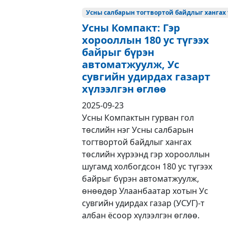
Усны салбарын тогтвортой байдлыг хангах 
Усны Компакт: Гэр
хорооллын 180 ус түгээх
байрыг бүрэн
автоматжуулж, Ус
сувгийн удирдах газарт
хүлээлгэн өглөө
2025-09-23
Усны Компактын гурван гол
төслийн нэг Усны салбарын
тогтвортой байдлыг хангах
төслийн хүрээнд гэр хорооллын
шугамд холбогдсон 180 ус түгээх
байрыг бүрэн автоматжуулж,
өнөөдөр Улаанбаатар хотын Ус
сувгийн удирдах газар (УСУГ)-т
албан ёсоор хүлээлгэн өглөө.