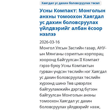
Хаягдал ус дахин боловсруулах төсөл
Усны Компакт: Монголын
анхны томоохон Хаягдал
ус дахин боловсруулах
үйлдвэрийг албан ёсоор
нээлээ
2026-03-16
Монгол Улсын Засгийн газар, АНУ-
ын Мянганы сорилтын корпорац
хооронд байгуулсан II Компакт
гэрээ буюу Усны Компактын
гурван үндсэн төслийн нэг Хаягдал
ус дахин боловсруулах төслийн
хүрээнд шинэ Төв цэвэрлэх
байгууламжийн дэргэд бүтээн
байгуулсан Монголын анхны
томоохон Хаягдал ус дахин
боловсруулах үйлдвэрийг нээж,