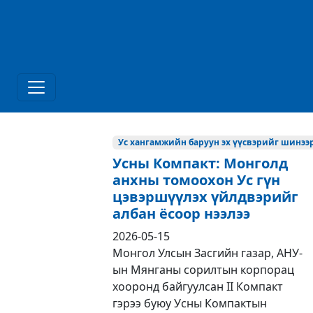
Ус хангамжийн баруун эх үүсвэрийг шинээр
Усны Компакт: Монголд
анхны томоохон Ус гүн
цэвэршүүлэх үйлдвэрийг
албан ёсоор нээлээ
2026-05-15
Монгол Улсын Засгийн газар, АНУ-
ын Мянганы сорилтын корпорац
хооронд байгуулсан II Компакт
гэрээ буюу Усны Компактын