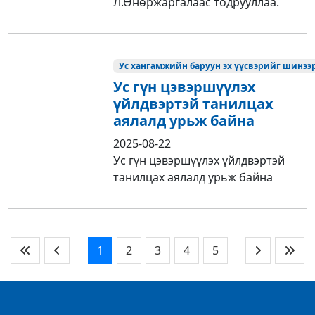
Л.Өнөржаргалаас тодрууллаа.
Ус хангамжийн баруун эх үүсвэрийг шинээр
Ус гүн цэвэршүүлэх
үйлдвэртэй танилцах
аялалд урьж байна
2025-08-22
Ус гүн цэвэршүүлэх үйлдвэртэй
танилцах аялалд урьж байна
1
2
3
4
5