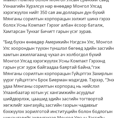
Ухнаагийн Хүрэлсүх нар өнөөдөр Монгол Улсад
хэрэгжүүлэх нийт 350 сая ам.долларын дүн бүхий
Мянганы сорилтын корпорацын ээлжит шинэ гэрээ
болох Усны Компакт Гэрээг албан ёсоор баталж,
Хамтарсан Тунхаг Бичигт гарын үсэг зурав.
“Бид бүхэн өнөөдөр Америкийн Нэгдсэн Улс, Монгол
Улс хоорондын түүхэн түншлэл бөгөөд эдийн засгийн
хамтын ажиллагаанд чухал ач холбогдол бүхий
Монгол Улсад хэрэгжүүлэх Усны Компакт Гэрээнд
гарын үсэг зурж байгаадаа баяртай байна,”гэж
Мянганы сорилтын корпорацын Гүйцэтгэх Захирлын
үүрэг гүйцэтгэгч Брок Биерман мэдэгдэв. Тэрээр, “Энэ
удаа Мянганы сорилтын корпорац нь нийслэл
Улаанбаатар хотын ус хангамжийн асуудлыг
шийдвэрлэж, цаашид эдийн засгийн тогтвортой
хөгжлийг хангахуйц засгийн газрын чадавхыг
бэхжүүлэх зорилготой институцийн болон бодлогын
шинэчлэлийг эхлүүлэхээр Монгол Улсын Засгийн