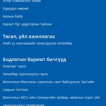
Усны Компактын тухай
Удирдах зөвлөл
Ажлын байр
Хараат бус аудиторын тайлан
Төсөл, үйл ажиллагаа
Нийт ус хангамжийг нэмэгдүүлэх хөтөлбөр
Бодлогын баримт бичгүүд
Компакт гэрээ
Хөтөлбөр хэрэгжүүлэх гэрээ
Монголын Мянганы сорилтын санг байгуулсан Засгийн
газрын тогтоол
Монголын МСС-ийн Санхүүгийн луйвар, авлигын эсрэг үйл
ажиллагааны төлөвлөгөө