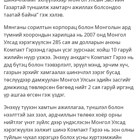
Газартай түншилж хамтарч ажиллах болсондоо
таатай байна” гэж хэлэв.
Мянганы сорилтын корпорац болон Монголын ард
түмний хоорондын харилцаа нь 2007 онд Монгол
Улсад хэрэгжүүлсэн 285 сая ам долларын анхны
Компакт Гэрээнд гарын үсэг зурснаас хойш 10 гаруй
жилийн нүүр үзжээ. Энэхүү анхдагч Компакт Гэрээ нь
дэд бүтэц болон тээвэрлэлт, эрүүл мэнд, эрчим хүч,
газрын эрхийг хамгаалах шинэчлэл зэрэг бусад
төслүүдээр дамжуулан Монгол Улсын эдийн засгийг
дэмжихэд төвлөрсөн бөгөөд нийт 2 сая гаруй иргэнд
үр ашгаа өгсөн гэж үздэг.
Энэхүү түүхэн хамтын ажиллагаа, түншлэл болон
нээлттэй зах зээл, ардчиллын төлөөх хоёр орны
нийтлэг үнэт зүйлс дээр үндэслэсэн Монгол Улсад
хэрэгжүүлэх ээлжит шинэ Компакт Гэрээ нь зон олны
туйлын чухал хэрэгцээ болох усны хүртээмжийн