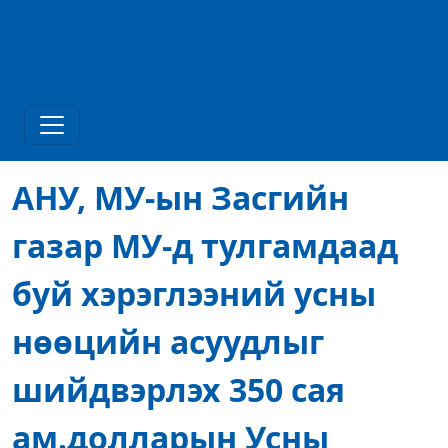
АНУ, МУ-ын Засгийн
газар МУ-д тулгамдаад
буй хэрэглээний усны
нөөцийн асуудлыг
шийдвэрлэх 350 сая
ам.долларын Усны