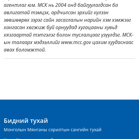
агентлаг юм. МСК нь 2004 онд байгуулагдсан ба
авлигатай тэмцэх, ардчилсан эрхийг хүлээн
зөвшөөрөх зэрэг сайн засаглалын нарийн хэм хэмжээг
хангасан хөгжиж буй орнуудад хугацааны хувьд
хязгаартай тэтгэлэг болон туслалцааг үзүүлдэг. МСК-
ын талаарх мэдээллийг www.mcc.gov цахим хуудаснаас
авах боломжтой.
Бидний тухай
Монголын Мянганы сорилтын сангийн тухай