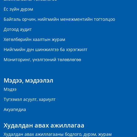
Ёс зүйн дүрэм
Байгаль орчин, нийгмийн менежментийн тогтолцоо
Дотоод аудит
Хөтөлбөрийн хаалтын журам
Нийгмийн дүн шинжилгээ ба хэрэгжилт
Мониторинг, үнэлгээний төлөвлөгөө
Мэдээ, мэдээлэл
Мэдээ
Түгээмэл асуулт, хариулт
Акуапедиа
Худалдан авах ажиллагаа
Худалдан авах ажиллагааны бодлого, дүрэм, журам