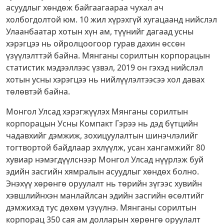
асуудлыг хөндөж байгаагаараа чухал ач
холбогдолтой юм. 10 жил хүрэхгүй хугацаанд нийслэл
Улаанбаатар хотын хүн ам, түүнийг дагаад усны
хэрэгцээ нь ойролцоогоор гурав дахин өссөн
үзүүлэлттэй байна. Мянганы сорилтын корпорацын
статистик мэдээллээс үзвэл, 2019 он гэхэд нийслэл
хотын усны хэрэгцээ нь нийлүүлэлтээсээ хол давах
төлөвтэй байна.
Монгол Улсад хэрэгжүүлэх Мянганы сорилтын
корпорацын Усны Компакт Гэрээ нь дэд бүтцийн
чадавхийг дэмжиж, зохицуулалтын шинэчлэлийг
тогтвортой байдлаар эхлүүлж, усан хангамжийг 80
хувиар нэмэгдүүлснээр Монгол Улсад нүүрлэж буй
эдийн засгийн хямралын асуудлыг хөндөх болно.
Энэхүү хөрөнгө оруулалт нь төрийн зүгээс хувийн
хэвшлийнхэн манлайлсан эдийн засгийн өсөлтийг
дэмжихэд тус дөхөм үзүүлнэ. Мянганы сорилтын
корпорац 350 сая ам долларын хөрөнгө оруулалт