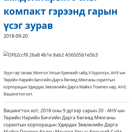
компакт гэрээнд гарын
үсэг зурав
2018-09-20
Зүүн гар талаас Монгол Улсын Ерөнхий сайд У.Хүрэлсүх, АНУ-ын
Төрийн Нарийн Бичгийн Дарга бөгөөд Мянганы сорилтын
корпорацын Удирдах Зөвлөлийн Дарга Майкл Помпео нар, АНУ,
Вашингтон хот.
Вашингтон хот, 2018 оны 9 дүгээр сарын 20
-
АНУ-ын
Төрийн Нарийн Бичгийн Дарга бөгөөд Мянганы
сорилтын корпорацын Удирдах Зөвлөлийн Дарга
Майкл Помпео болон Монгол Улсын Ерөнхий Сайд