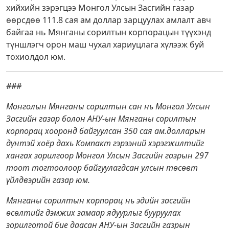
хийхийн зэрэгцээ Монгол Улсын Засгийн газар
өөрсдөө 111.8 сая ам доллар зарцуулах амлалт авч
байгаа нь Мянганы сорилтын корпорацын түүхэнд
түншлэгч орон маш чухал хариуцлага хүлээж буй
тохиолдол юм.
###
Монголын Мянганы сорилтын сан нь Монгол Улсын
Засгийн газар болон АНУ-ын Мянганы сорилтын
корпорац хооронд байгуулсан 350 сая ам.долларын
дүнтэй хоёр дахь Компакт гэрээний хэрэгжилтийг
хангах зорилгоор Монгол Улсын Засгийн газрын 297
тоот тогтоолоор байгуулагдсан улсын төсөвт
үйлдвэрийн газар юм.
Мянганы сорилтын корпорац нь эдийн засгийн
өсөлтийг дэмжих замаар ядуурлыг бууруулах
зорилготой бие даасан АНУ-ын Засгийн газрын