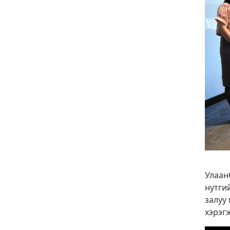
Улаан
нутги
залуу
хэрэг