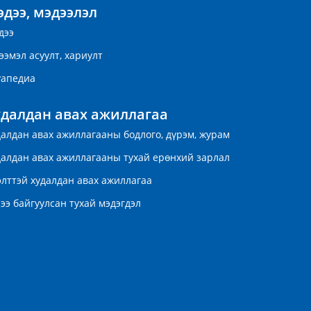
дээ, мэдээлэл
дээ
ээмэл асуулт, хариулт
уапедиа
удалдан авах ажиллагаа
далдан авах ажиллагааны бодлого, дүрэм, журам
далдан авах ажиллагааны тухай ерөнхий зарлал
элттэй худалдан авах ажиллагаа
ээ байгуулсан тухай мэдэгдэл