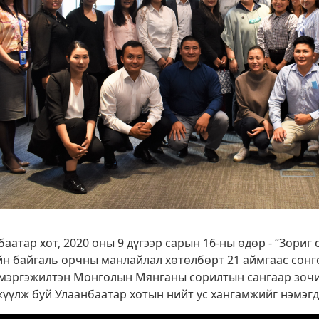
баатар хот, 2020 оны 9 дүгээр сарын 16-ны өдөр - “Зориг
йн байгаль орчны манлайлал хөтөлбөрт 21 аймгаас сонг
 мэргэжилтэн Монголын Мянганы сорилтын сангаар зочи
жүүлж буй Улаанбаатар хотын нийт ус хангамжийг нэмэг