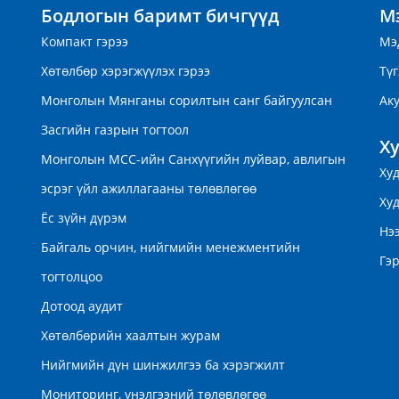
Бодлогын баримт бичгүүд
Мэ
Компакт гэрээ
Мэ
Хөтөлбөр хэрэгжүүлэх гэрээ
Түг
Монголын Мянганы сорилтын санг байгуулсан
Ак
Засгийн газрын тогтоол
Х
Монголын МСС-ийн Санхүүгийн луйвар, авлигын
Ху
эсрэг үйл ажиллагааны төлөвлөгөө
Ху
Ёс зүйн дүрэм
Нэ
Байгаль орчин, нийгмийн менежментийн
Гэр
тогтолцоо
Дотоод аудит
Хөтөлбөрийн хаалтын журам
Нийгмийн дүн шинжилгээ ба хэрэгжилт
Мониторинг, үнэлгээний төлөвлөгөө