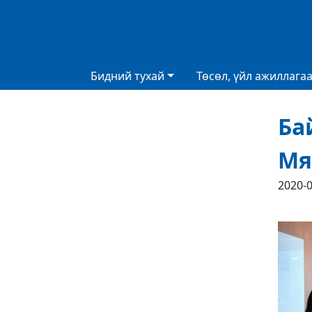
Бидний тухай
Төсөл, үйл ажиллага
Ба
Мя
2020-