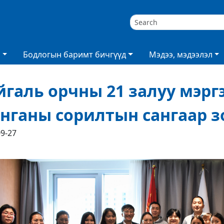
а
Бодлогын баримт бичгүүд
Мэдээ, мэдээлэл
йгаль орчны 21 залуу мэр
нганы сорилтын сангаар 
09-27