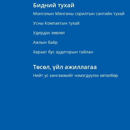
Бидний тухай
Монголын Мянганы сорилтын сангийн тухай
Усны Компактын тухай
Удирдах зөвлөл
Ажлын байр
Хараат бус аудиторын тайлан
Төсөл, үйл ажиллагаа
Нийт ус хангамжийг нэмэгдүүлэх хөтөлбөр