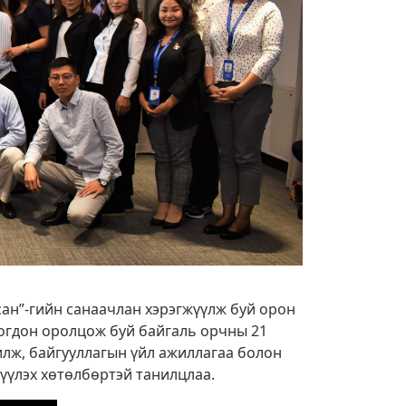
 сан”-гийн санаачлан хэрэгжүүлж буй орон
огдон оролцож буй байгаль орчны 21
лж, байгууллагын үйл ажиллагаа болон
дүүлэх хөтөлбөртэй танилцлаа.