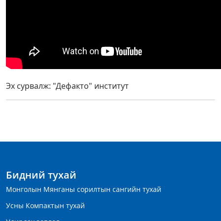
Эх сурвалж: "Дефакто" институт
Бидний тухай
Монголын Мянганы сорилтын сангийн тухай
Усны Компактын тухай