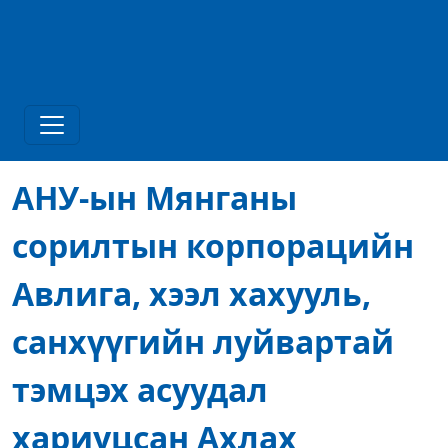
АНУ-ын Мянганы
сорилтын корпорацийн
Авлига, хээл хахууль,
санхүүгийн луйвартай
тэмцэх асуудал
хариуцсан Ахлах