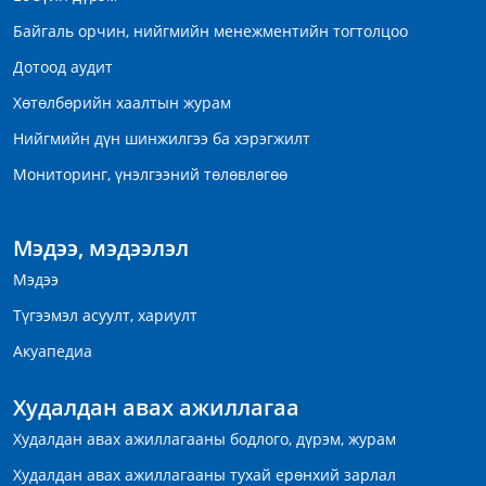
Байгаль орчин, нийгмийн менежментийн тогтолцоо
Дотоод аудит
Хөтөлбөрийн хаалтын журам
Нийгмийн дүн шинжилгээ ба хэрэгжилт
Мониторинг, үнэлгээний төлөвлөгөө
Мэдээ, мэдээлэл
Мэдээ
Түгээмэл асуулт, хариулт
Акуапедиа
Худалдан авах ажиллагаа
Худалдан авах ажиллагааны бодлого, дүрэм, журам
Худалдан авах ажиллагааны тухай ерөнхий зарлал