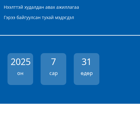
Нээлттэй худалдан авах ажиллагаа
Гэрээ байгуулсан тухай мэдэгдэл
2025
7
31
он
сар
өдөр