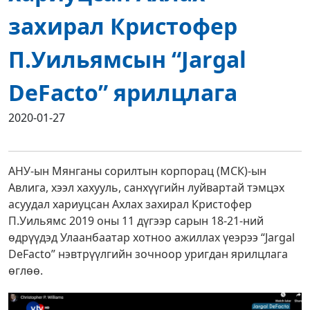
захирал Кристофер
П.Уильямсын “Jargal
DeFacto” ярилцлага
2020-01-27
АНУ-ын Мянганы сорилтын корпорац (МСК)-ын
Авлига, хээл хахууль, санхүүгийн луйвартай тэмцэх
асуудал хариуцсан Ахлах захирал Кристофер
П.Уильямс 2019 оны 11 дүгээр сарын 18-21-ний
өдрүүдэд Улаанбаатар хотноо ажиллах үеэрээ “Jargal
DeFacto” нэвтрүүлгийн зочноор уригдан ярилцлага
өглөө.