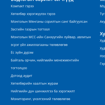
Компакт гэрээ
Мэ
Хөтөлбөр хэрэгжүүлэх гэрээ
Түг
Монголын Мянганы сорилтын санг байгуулсан
Ак
Засгийн газрын тогтоол
Х
Монголын МСС-ийн Санхүүгийн луйвар, авлигын
Ху
эсрэг үйл ажиллагааны төлөвлөгөө
Ху
Ёс зүйн дүрэм
Нэ
Байгаль орчин, нийгмийн менежментийн
Гэр
тогтолцоо
Дотоод аудит
Хөтөлбөрийн хаалтын журам
Нийгмийн дүн шинжилгээ ба хэрэгжилт
Мониторинг, үнэлгээний төлөвлөгөө