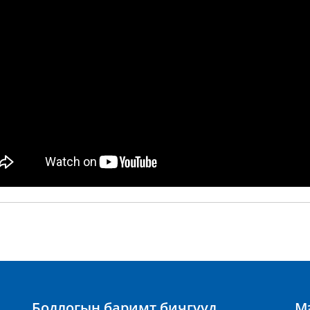
Бодлогын баримт бичгүүд
Мэ