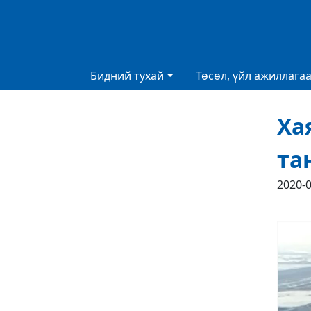
Бидний тухай
Төсөл, үйл ажиллага
Ха
та
2020-