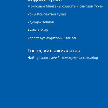
Монголын Мянганы сорилтын сангийн тухай
Усны Компактын тухай
Удирдах зөвлөл
Ажлын байр
Хараат бус аудиторын тайлан
Төсөл, үйл ажиллагаа
Нийт ус хангамжийг нэмэгдүүлэх хөтөлбөр