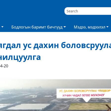
а
Бодлогын баримт бичгүүд
Мэдээ, мэдээлэл
ягдал ус дахин боловсруул
нилцуулга
04-20