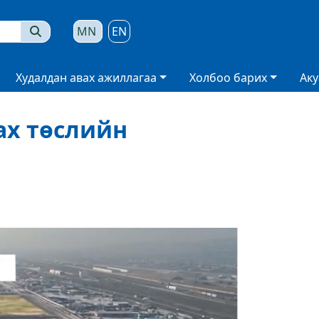
MN
EN
Худалдан авах ажиллагаа
Холбоо барих
Аку
ах төслийн