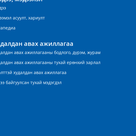
дээ
ээмэл асуулт, хариулт
уапедиа
удалдан авах ажиллагаа
далдан авах ажиллагааны бодлого, дүрэм, журам
далдан авах ажиллагааны тухай ерөнхий зарлал
элттэй худалдан авах ажиллагаа
ээ байгуулсан тухай мэдэгдэл