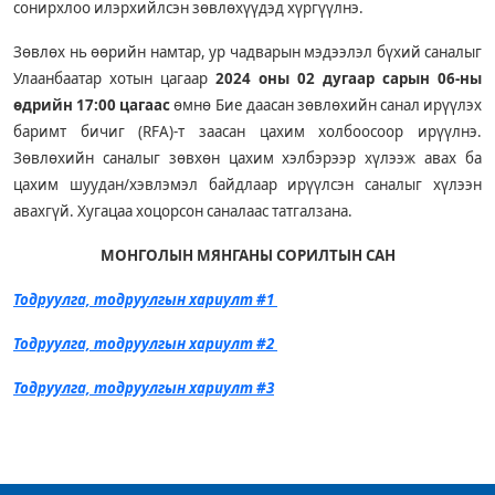
сонирхлоо илэрхийлсэн зөвлөхүүдэд хүргүүлнэ.
Зөвлөх нь өөрийн намтар, ур чадварын мэдээлэл бүхий саналыг
Улаанбаатар хотын цагаар
2024 оны 02
дугаар сарын 06-ны
өдрийн 17:00 цагаас
өмнө Бие даасан зөвлөхийн санал ирүүлэх
баримт бичиг (RFA)-т заасан цахим холбоосоор ирүүлнэ.
Зөвлөхийн саналыг зөвхөн цахим хэлбэрээр хүлээж авах ба
цахим шуудан/хэвлэмэл байдлаар ирүүлсэн саналыг хүлээн
авахгүй. Хугацаа хоцорсон саналаас татгалзана.
МОНГОЛЫН МЯНГАНЫ СОРИЛТЫН САН
Тодруулга, тодруулгын хариулт #1
Тодруулга, тодруулгын хариулт #2
Тодруулга, тодруулгын хариулт #3