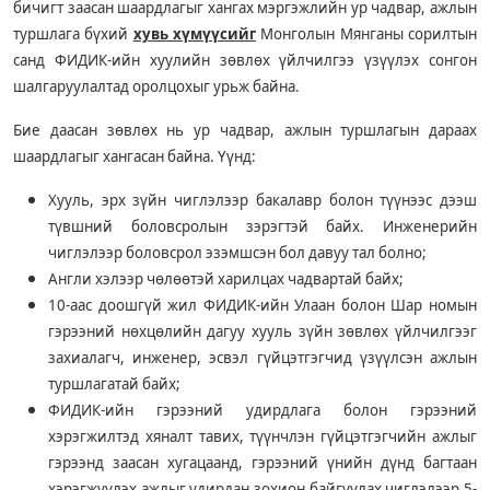
бичигт заасан шаардлагыг хангах мэргэжлийн ур чадвар, ажлын
туршлага бүхий
хувь хүмүүсийг
Монголын Мянганы сорилтын
санд ФИДИК-ийн хуулийн зөвлөх үйлчилгээ үзүүлэх сонгон
шалгаруулалтад оролцохыг урьж байна.
Бие даасан зөвлөх нь ур чадвар, ажлын туршлагын дараах
шаардлагыг хангасан байна. Үүнд:
Хууль, эрх зүйн чиглэлээр бакалавр болон түүнээс дээш
түвшний боловсролын зэрэгтэй байх. Инженерийн
чиглэлээр боловсрол эзэмшсэн бол давуу тал болно;
Англи хэлээр чөлөөтэй харилцах чадвартай байх;
10-аас доошгүй жил ФИДИК-ийн Улаан болон Шар номын
гэрээний нөхцөлийн дагуу хууль зүйн зөвлөх үйлчилгээг
захиалагч, инженер, эсвэл гүйцэтгэгчид үзүүлсэн ажлын
туршлагатай байх;
ФИДИК-ийн гэрээний удирдлага болон гэрээний
хэрэгжилтэд хяналт тавих, түүнчлэн гүйцэтгэгчийн ажлыг
гэрээнд заасан хугацаанд, гэрээний үнийн дүнд багтаан
хэрэгжүүлэх ажлыг удирдан зохион байгуулах чиглэлээр 5-