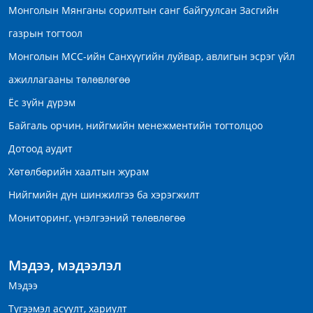
Монголын Мянганы сорилтын санг байгуулсан Засгийн
газрын тогтоол
Монголын МСС-ийн Санхүүгийн луйвар, авлигын эсрэг үйл
ажиллагааны төлөвлөгөө
Ёс зүйн дүрэм
Байгаль орчин, нийгмийн менежментийн тогтолцоо
Дотоод аудит
Хөтөлбөрийн хаалтын журам
Нийгмийн дүн шинжилгээ ба хэрэгжилт
Мониторинг, үнэлгээний төлөвлөгөө
Мэдээ, мэдээлэл
Мэдээ
Түгээмэл асуулт, хариулт