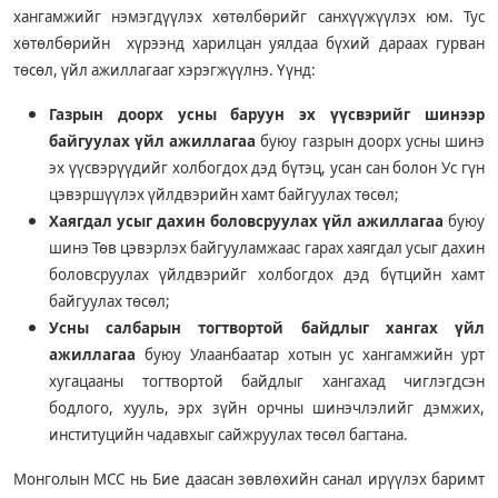
хангамжийг нэмэгдүүлэх хөтөлбөрийг санхүүжүүлэх юм. Тус
хөтөлбөрийн хүрээнд харилцан уялдаа бүхий дараах гурван
төсөл, үйл ажиллагааг хэрэгжүүлнэ. Үүнд:
Газрын доорх усны баруун эх үүсвэрийг шинээр
байгуулах үйл ажиллагаа
буюу газрын доорх усны шинэ
эх үүсвэрүүдийг холбогдох дэд бүтэц, усан сан болон Ус гүн
цэвэршүүлэх үйлдвэрийн хамт байгуулах төсөл;
Хаягдал усыг дахин боловсруулах үйл ажиллагаа
буюу
шинэ Төв цэвэрлэх байгууламжаас гарах хаягдал усыг дахин
боловсруулах үйлдвэрийг холбогдох дэд бүтцийн хамт
байгуулах төсөл;
Усны салбарын тогтвортой байдлыг хангах үйл
ажиллагаа
буюу Улаанбаатар хотын ус хангамжийн урт
хугацааны тогтвортой байдлыг хангахад чиглэгдсэн
бодлого, хууль, эрх зүйн орчны шинэчлэлийг дэмжих,
институцийн чадавхыг сайжруулах төсөл багтана.
Монголын МСС нь Бие даасан зөвлөхийн санал ирүүлэх баримт