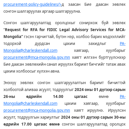
procurement-policy-guidelines/)-
д заасан Бие даасан зөвлөх
сонгон шалгаруулах аргаар шалгаруулна.
Сонгон шалгаруулалтад оролцохыг сонирхож буй зөвлөх
“
Request for RFA for FIDIC Legal Advisory Services for MCA-
Mongolia”
гэсэн гарчигтай, бүтэн нэр, холбоо барих мэдээллийг
тодорхой дурдсан цахим захидлыг
PA-
Mongolia@charleskendall.com
хаягаар, хуулбарыг
procurement@mca-mongolia.gov.mn
хаягт илгээн бүртгүүлснээр
Бие даасан зөвлөхийн санал ирүүлэх баримт бичгийг татаж авах
цахим холбоосыг хүлээн авна.
Энэхүү зөвлөх сонгон шалгаруулалтын баримт бичигтэй
холбоотой аливаа асуулт, тодруулгыг
2024 оны 01
дүгээр сарын
26-ны өдрийн 14.00 цагаас
өмнө
PA-
Mongolia@charleskendall.com
цахим хаягаар, хуулбарыг
procurement@mca-mongolia.gov.mn
хаягт ирүүлнэ. Ирүүлсэн
асуулт, тодруулгын хариултыг
2024 оны 01
дүгээр сарын 30-ны
өдрийн 17.00 цагаас өмнө
сонгон шалгаруулалтад оролцох