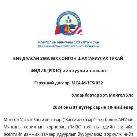
БИЕ ДААСАН ЗӨВЛӨХ СОНГОН ШАЛГАРУУЛАХ ТУХАЙ
ФИДИК (FIDIC)-ийн хуулийн зөвлөх
Гэрээний дугаар:
MCA-M/ICS/032
Улаанбаатар хот, Монгол Улс
2024 оны 01 дүгээр сарын 19-ний өдөр
Монгол Улсын Засгийн газар (“Засгийн газар” гэх) болон АНУ-ын
Мянганы сорилтын корпорац (“МСК” гэх) нь эдийн засгийн
өсөлтийг дэмжих замаар ядуурлыг бууруулахад зориулж нийт