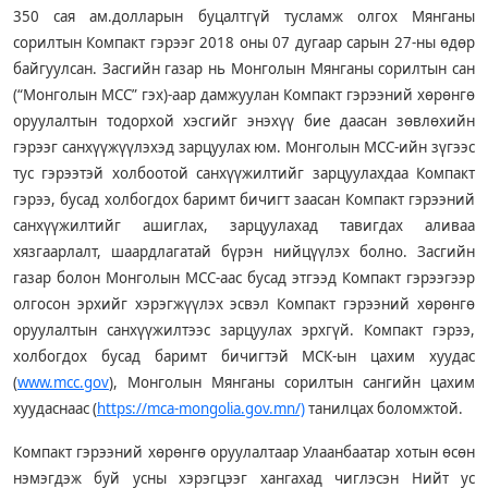
350 сая ам.долларын буцалтгүй тусламж олгох Мянганы
сорилтын Компакт гэрээг 2018 оны 07 дугаар сарын 27-ны өдөр
байгуулсан. Засгийн газар нь Монголын Мянганы сорилтын сан
(“Монголын МСС” гэх)-аар дамжуулан Компакт гэрээний хөрөнгө
оруулалтын тодорхой хэсгийг энэхүү бие даасан зөвлөхийн
гэрээг санхүүжүүлэхэд зарцуулах юм. Монголын МСС-ийн зүгээс
тус гэрээтэй холбоотой санхүүжилтийг зарцуулахдаа Компакт
гэрээ, бусад холбогдох баримт бичигт заасан Компакт гэрээний
санхүүжилтийг ашиглах, зарцуулахад тавигдах аливаа
хязгаарлалт, шаардлагатай бүрэн нийцүүлэх болно. Засгийн
газар болон Монголын МСС-аас бусад этгээд Компакт гэрээгээр
олгосон эрхийг хэрэгжүүлэх эсвэл Компакт гэрээний хөрөнгө
оруулалтын санхүүжилтээс зарцуулах эрхгүй. Компакт гэрээ,
холбогдох бусад баримт бичигтэй МСК-ын цахим хуудас
(
www.mcc.gov
), Монголын Мянганы сорилтын сангийн цахим
хуудаснаас (
https://mca-mongolia.gov.mn/)
танилцах боломжтой.
Компакт гэрээний хөрөнгө оруулалтаар Улаанбаатар хотын өсөн
нэмэгдэж буй усны хэрэгцээг хангахад чиглэсэн Нийт ус