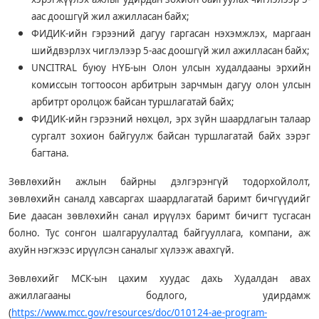
аас доошгүй жил ажилласан байх;
ФИДИК-ийн гэрээний дагуу гаргасан нэхэмжлэх, маргаан
шийдвэрлэх чиглэлээр 5-аас доошгүй жил ажилласан байх;
UNCITRAL буюу НҮБ-ын Олон улсын худалдааны эрхийн
комиссын тогтоосон арбитрын зарчмын дагуу олон улсын
арбитрт оролцож байсан туршлагатай байх;
ФИДИК-ийн гэрээний нөхцөл, эрх зүйн шаардлагын талаар
сургалт зохион байгуулж байсан туршлагатай байх зэрэг
багтана.
Зөвлөхийн ажлын байрны дэлгэрэнгүй тодорхойлолт,
зөвлөхийн саналд хавсаргах шаардлагатай баримт бичгүүдийг
Бие даасан зөвлөхийн санал ирүүлэх баримт бичигт тусгасан
болно. Тус сонгон шалгаруулалтад байгууллага, компани, аж
ахуйн нэгжээс ирүүлсэн саналыг хүлээж авахгүй.
Зөвлөхийг МСК-ын цахим хуудас дахь Худалдан авах
ажиллагааны бодлого, удирдамж
(
https://www.mcc.gov/resources/doc/010124-ae-program-