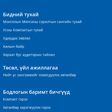
Бидний тухай
Монголын Мянганы сорилтын сангийн тухай
Усны Компактын тухай
Удирдах зөвлөл
Ажлын байр
Хараат бус аудиторын тайлан
Төсөл, үйл ажиллагаа
Нийт ус хангамжийг нэмэгдүүлэх хөтөлбөр
Бодлогын баримт бичгүүд
Компакт гэрээ
Хөтөлбөр хэрэгжүүлэх гэрээ