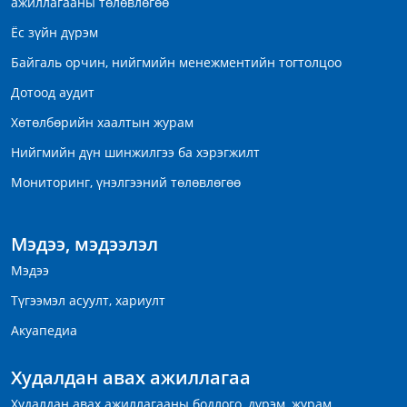
ажиллагааны төлөвлөгөө
Ёс зүйн дүрэм
Байгаль орчин, нийгмийн менежментийн тогтолцоо
Дотоод аудит
Хөтөлбөрийн хаалтын журам
Нийгмийн дүн шинжилгээ ба хэрэгжилт
Мониторинг, үнэлгээний төлөвлөгөө
Мэдээ, мэдээлэл
Мэдээ
Түгээмэл асуулт, хариулт
Акуапедиа
Худалдан авах ажиллагаа
Худалдан авах ажиллагааны бодлого, дүрэм, журам