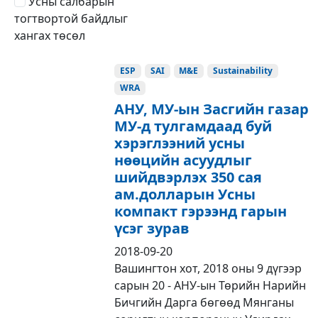
Усны салбарын
тогтвортой байдлыг
хангах төсөл
ESP
SAI
M&E
Sustainability
WRA
АНУ, МУ-ын Засгийн газар
МУ-д тулгамдаад буй
хэрэглээний усны
нөөцийн асуудлыг
шийдвэрлэх 350 сая
ам.долларын Усны
компакт гэрээнд гарын
үсэг зурав
2018-09-20
Вашингтон хот, 2018 оны 9 дүгээр
сарын 20 - АНУ-ын Төрийн Нарийн
Бичгийн Дарга бөгөөд Мянганы