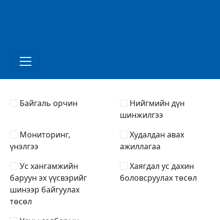
Байгаль орчин
Нийгмийн дүн
шинжилгээ
Мониторинг,
Худалдан авах
үнэлгээ
ажиллагаа
Ус хангамжийн
Хаягдал ус дахин
баруун эх үүсвэрийг
боловсруулах төсөл
шинээр байгуулах
төсөл