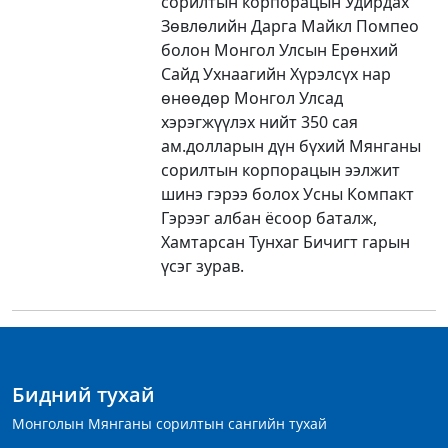
сорилтын корпорацын Удирдах
Зөвлөлийн Дарга Майкл Помпео
болон Монгол Улсын Ерөнхий
Сайд Ухнаагийн Хүрэлсүх нар
өнөөдөр Монгол Улсад
хэрэгжүүлэх нийт 350 сая
ам.долларын дүн бүхий Мянганы
сорилтын корпорацын ээлжит
шинэ гэрээ болох Усны Компакт
Гэрээг албан ёсоор баталж,
Хамтарсан Тунхаг Бичигт гарын
үсэг зурав.
Бидний тухай
Монголын Мянганы сорилтын сангийн тухай