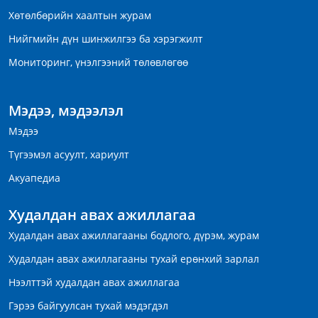
Хөтөлбөрийн хаалтын журам
Нийгмийн дүн шинжилгээ ба хэрэгжилт
Мониторинг, үнэлгээний төлөвлөгөө
Мэдээ, мэдээлэл
Мэдээ
Түгээмэл асуулт, хариулт
Акуапедиа
Худалдан авах ажиллагаа
Худалдан авах ажиллагааны бодлого, дүрэм, журам
Худалдан авах ажиллагааны тухай ерөнхий зарлал
Нээлттэй худалдан авах ажиллагаа
Гэрээ байгуулсан тухай мэдэгдэл