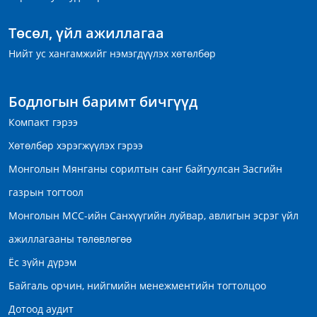
Төсөл, үйл ажиллагаа
Нийт ус хангамжийг нэмэгдүүлэх хөтөлбөр
Бодлогын баримт бичгүүд
Компакт гэрээ
Хөтөлбөр хэрэгжүүлэх гэрээ
Монголын Мянганы сорилтын санг байгуулсан Засгийн
газрын тогтоол
Монголын МСС-ийн Санхүүгийн луйвар, авлигын эсрэг үйл
ажиллагааны төлөвлөгөө
Ёс зүйн дүрэм
Байгаль орчин, нийгмийн менежментийн тогтолцоо
Дотоод аудит