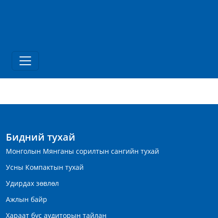
Бидний тухай
Монголын Мянганы сорилтын сангийн тухай
Усны Компактын тухай
Удирдах зөвлөл
Ажлын байр
Хараат бус аудиторын тайлан